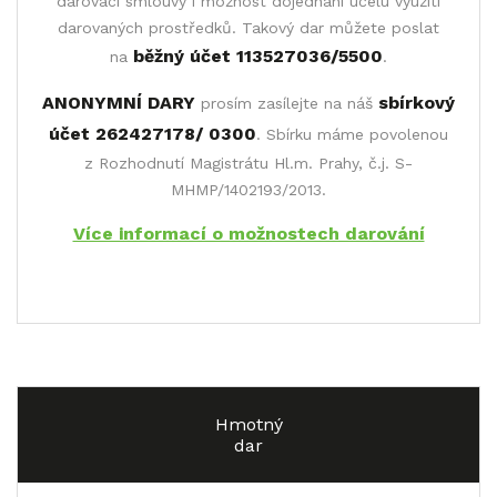
darovací smlouvy i možnost dojednání účelu využití
darovaných prostředků. Takový dar můžete poslat
běžný účet 113527036/5500
na
.
ANONYMNÍ DARY
sbírkový
prosím zasílejte na náš
účet 262427178/ 0300
. Sbírku máme povolenou
z Rozhodnutí Magistrátu Hl.m. Prahy, č.j. S-
MHMP/1402193/2013.
Více informací o možnostech darování
Hmotný
dar