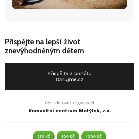
Přispějte na lepší život
znevýhodněným dětem
Přispějte z portálu
Darujme.cz
Chci darovat organizaci
Komunitní centrum Motýlek, z.ú.
250 KČ
500 KČ
1000 KČ