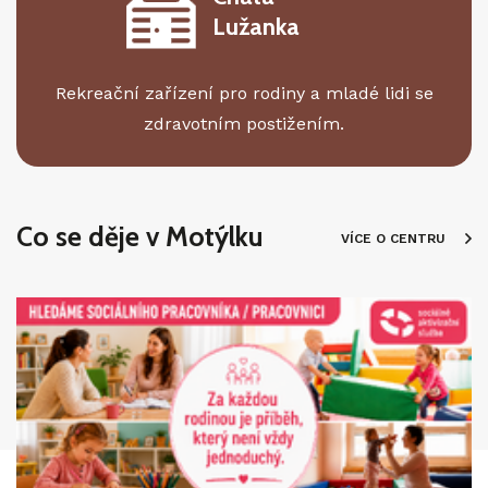
Lužanka
Rekreační zařízení pro rodiny a mladé lidi se
zdravotním postižením.
Co se děje v Motýlku
VÍCE O CENTRU