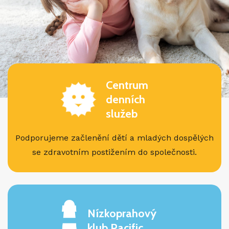
Centrum
denních
služeb
Podporujeme začlenění dětí a mladých dospělých
se zdravotním postižením do společnosti.
Nízkoprahový
klub Pacific