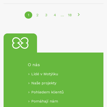
1
2
3
4
…
18
Následující
stránka
O nás
Lidé v Motýlku
Naše projekty
Pohledem klientů
Pomáhají nám