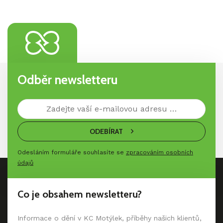
Odběr newsletteru
ODEBÍRAT
Odesláním formuláře souhlasíte se
zpracováním osobních
údajů
Co je obsahem newsletteru?
Informace o dění v KC Motýlek, příběhy našich klientů,