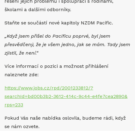
řešení jejich problémů i spolupráci s rodinami,
školami a dalšími odborníky.
Staňte se součástí nové kapitoly NZDM Pacific.
„Když jsem přišel do Pacificu poprvé, byl jsem
přesvědčený, že je všem jedno, jak se mám. Tady jsem
zjistil, že není.“
Více informací o pozici a možnost přihlášení
naleznete zde:
https://www.jobs.cz/rpd/
2001233812/?
searchId=bd00b3b2-
3612-414c-9c44-e4fe7cea2890&
rps=233
Pokud Vás naše nabídka oslovila, budeme rádi, když
se nám ozvete.