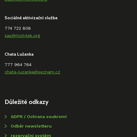
Sociálně aktivizační služba
774 722 808
sas@motylek.org
Chata Lužanka
777 964 764
chata-luzanka@seznam.cz
Důležité odkazy
GDPR / Ochrana soukromí
Odběr newsletteru
rezervační systém