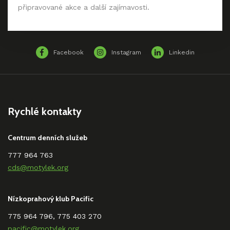
připravované akce a další zajímavosti.
Facebook
Instagram
Linkedin
Rychlé kontakty
Centrum denních služeb
777 964 763
cds@motylek.org
Nízkoprahový klub Pacific
775 964 796, 775 403 270
pacific@motylek.org