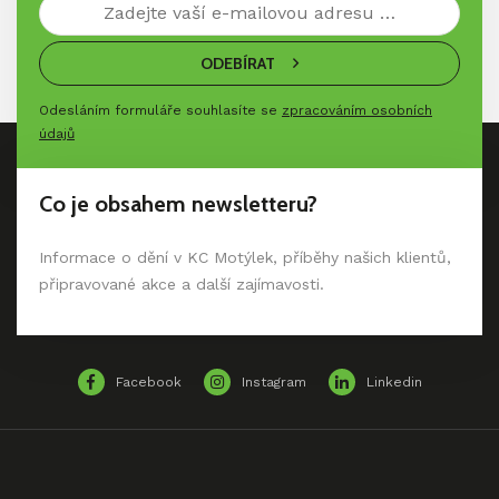
ODEBÍRAT
Odesláním formuláře souhlasíte se
zpracováním osobních
údajů
Co je obsahem newsletteru?
Informace o dění v KC Motýlek, příběhy našich klientů,
připravované akce a další zajímavosti.
Facebook
Instagram
Linkedin