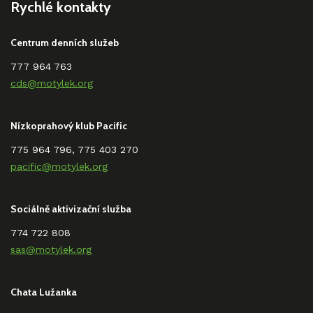
Rychlé kontakty
Centrum denních služeb
777 964 763
cds@motylek.org
Nízkoprahový klub Pacific
775 964 796, 775 403 270
pacific@motylek.org
Sociálně aktivizační služba
774 722 808
sas@motylek.org
Chata Lužanka